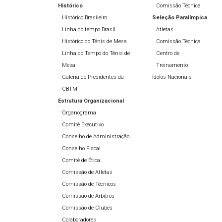
Histórico
Comissão Técnica
Histórico Brasileiro
Seleção Paralímpica
Linha do tempo Brasil
Atletas
Histórico do Tênis de Mesa
Comissão Técnica
Linha do Tempo do Tênis de
Centro de
Mesa
Treinamento
Galeria de Presidentes da
Ídolos Nacionais
CBTM
Estrutura Organizacional
Organograma
Comitê Executivo
Conselho de Administração
Conselho Fiscal
Comitê de Ética
Comissão de Atletas
Comissão de Técnicos
Comissão de Árbitros
Comissão de Clubes
Colaboradores