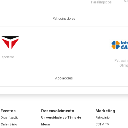
Au
Paralímpicos
Patrocinadores
Esportivo
Patrocin
Olímp
Apoiadores
Eventos
Desenvolvimento
Marketing
Organização
Universidade do Tênis de
Patrocínio
Calendário
Mesa
CBTM TV