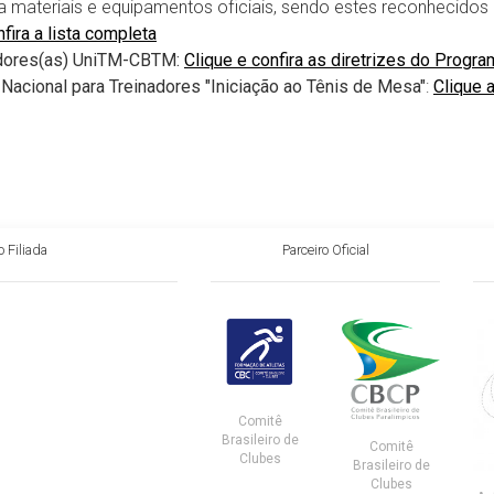
ca materiais e equipamentos oficiais, sendo estes reconhecido
nfira a lista completa
dores(as) UniTM-CBTM:
Clique e confira as diretrizes do Prog
Nacional para Treinadores "Iniciação ao Tênis de Mesa"
:
Clique 
 Filiada
Parceiro Oficial
Comitê
Brasileiro de
Comitê
Clubes
Brasileiro de
Clubes