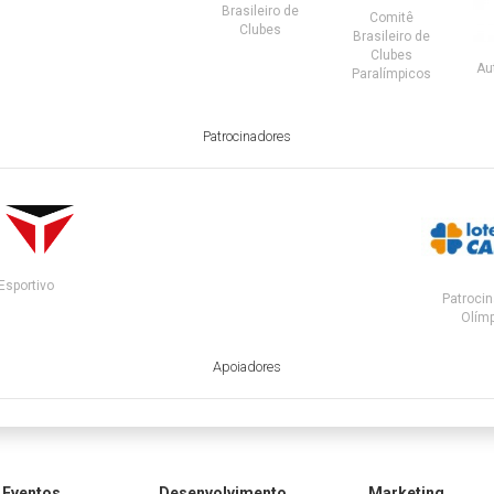
Brasileiro de
Comitê
Clubes
Brasileiro de
Clubes
Au
Paralímpicos
Patrocinadores
Esportivo
Patrocin
Olímp
Apoiadores
Eventos
Desenvolvimento
Marketing