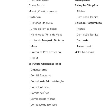
Quem Somos
Seleção Olímpíca
Missão,Vissão e Valores
Atletas
Histórico
Comissão Técnica
Histórico Brasileiro
Seleção Paralímpica
Linha do tempo Brasil
Atletas
Histórico do Tênis de Mesa
Comissão Técnica
Linha do Tempo do Tênis de
Centro de
Mesa
Treinamento
Galeria de Presidentes da
Ídolos Nacionais
CBTM
Estrutura Organizacional
Organograma
Comitê Executivo
Conselho de Administração
Conselho Fiscal
Comitê de Ética
Comissão de Atletas
Comissão de Técnicos