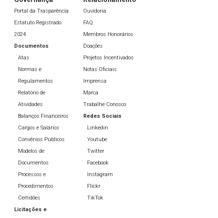
Portal da Trasparência
Ouvidoria
Estatuto Registrado
FAQ
2024
Membros Honorários
Documentos
Doações
Atas
Projetos Incentivados
Normas e
Notas Oficiais
Regulamentos
Imprensa
Relatório de
Marca
Atividades
Trabalhe Conosco
Balanços Financeiros
Redes Sociais
Cargos e Salários
Linkedin
Convênios Públicos
Youtube
Modelos de
Twitter
Documentos
Facebook
Processos e
Instagram
Procedimentos
Flickr
Certidões
TikTok
Licitações e