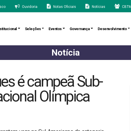
sco
Ouvidoria
Notas Oficiais
Notícias
CBTM
stitucional
Seleções
Eventos
Governança
Desenvolvimento
Notícia
es é campeã Sub-
acional Olímpica