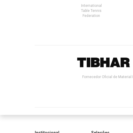
International
Table Tennis
Federation
Fornecedor Oficial de Material 
Institucional
Seleções