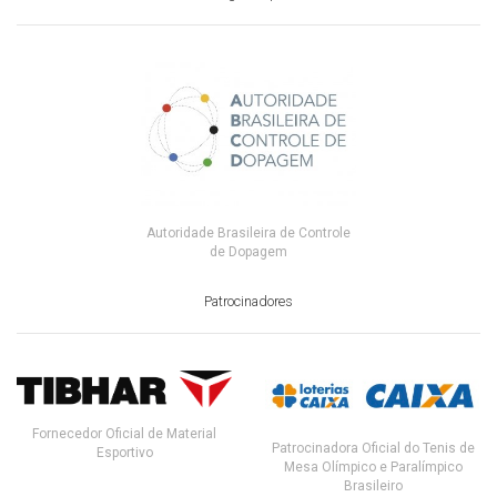
Autoridade Brasileira de Controle
de Dopagem
Patrocinadores
Fornecedor Oficial de Material
Patrocinadora Oficial do Tenis de
Esportivo
Mesa Olímpico e Paralímpico
Brasileiro