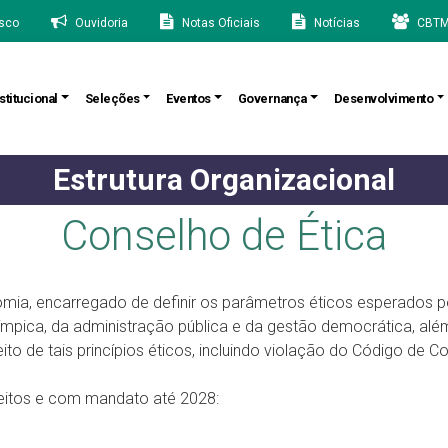
sco
Ouvidoria
Notas Oficiais
Notícias
CBTM
stitucional
Seleções
Eventos
Governança
Desenvolvimento
Estrutura Organizacional
Conselho de Ética
omia, encarregado de definir os parâmetros éticos esperados 
ímpica, da administração pública e da gestão democrática, além 
to de tais princípios éticos, incluindo violação do Código de C
eitos e com mandato até 2028: