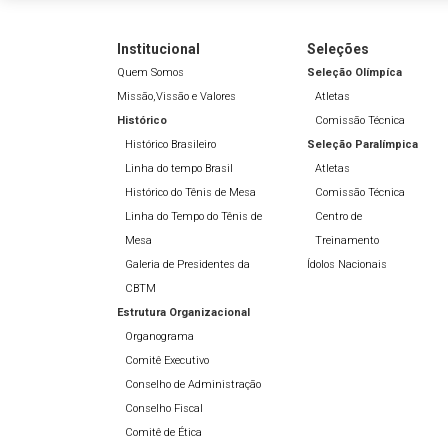
Institucional
Seleções
Quem Somos
Seleção Olímpíca
Missão,Vissão e Valores
Atletas
Histórico
Comissão Técnica
Histórico Brasileiro
Seleção Paralímpica
Linha do tempo Brasil
Atletas
Histórico do Tênis de Mesa
Comissão Técnica
Linha do Tempo do Tênis de
Centro de
Mesa
Treinamento
Galeria de Presidentes da
Ídolos Nacionais
CBTM
Estrutura Organizacional
Organograma
Comitê Executivo
Conselho de Administração
Conselho Fiscal
Comitê de Ética