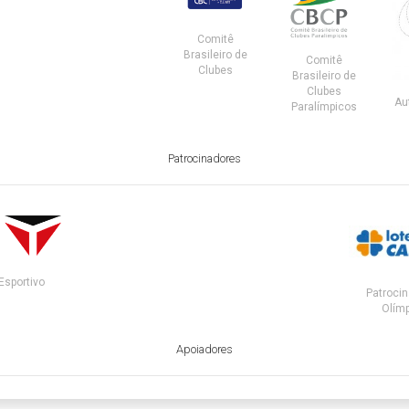
Comitê
Brasileiro de
Comitê
Clubes
Brasileiro de
Clubes
Au
Paralímpicos
Patrocinadores
Esportivo
Patrocin
Olímp
Apoiadores