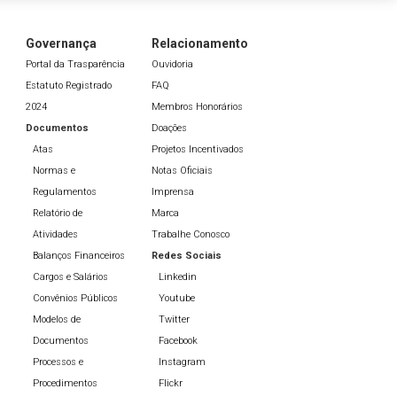
Governança
Relacionamento
Portal da Trasparência
Ouvidoria
Estatuto Registrado
FAQ
2024
Membros Honorários
Documentos
Doações
Atas
Projetos Incentivados
Normas e
Notas Oficiais
Regulamentos
Imprensa
Relatório de
Marca
Atividades
Trabalhe Conosco
Balanços Financeiros
Redes Sociais
Cargos e Salários
Linkedin
Convênios Públicos
Youtube
Modelos de
Twitter
Documentos
Facebook
Processos e
Instagram
Procedimentos
Flickr