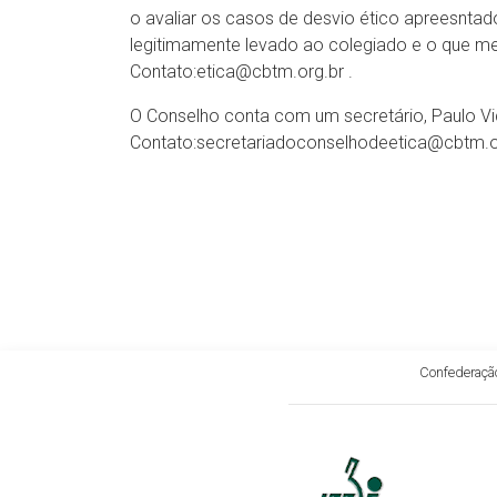
o avaliar os casos de desvio ético apreesntado
legitimamente levado ao colegiado e o que me
Contato:etica@cbtm.org.br .
O Conselho conta com um secretário, Paulo Vic
Contato:secretariadoconselhodeetica@cbtm.or
Confederação