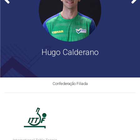
i
Hugo Calderano
Confederação Filiada