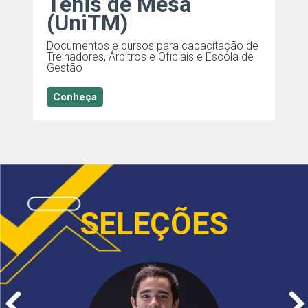
Tênis de Mesa
(UniTM)
m
C
d
Documentos e cursos para capacitação de
o
Treinadores, Árbitros e Oficiais e Escola de
Gestão
Conheça
SELEÇÕES