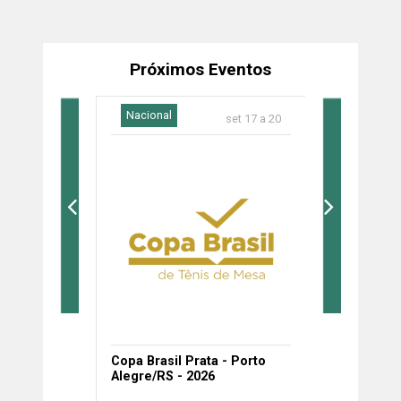
Próximos Eventos
Nacional
Nacional
set 03 a 06
set 17 a 20
Copa Brasil Prata - Porto
Copa Brasi
6
Alegre/RS - 2026
Goiânia/G