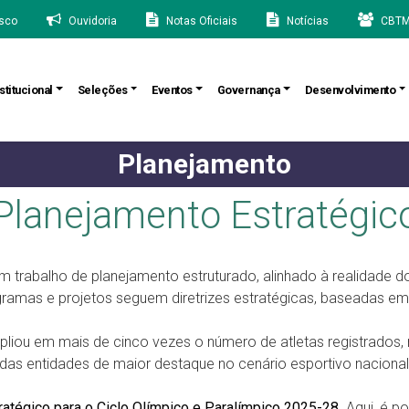
sco
Ouvidoria
Notas Oficiais
Notícias
CBTM
stitucional
Seleções
Eventos
Governança
Desenvolvimento
Planejamento
Planejamento Estratégic
trabalho de planejamento estruturado, alinhado à realidade 
rogramas e projetos seguem diretrizes estratégicas, baseadas 
liou em mais de cinco vezes o número de atletas registrados, 
s entidades de maior destaque no cenário esportivo nacional e
atégico para o Ciclo Olímpico e Paralímpico 2025-28
. Aqui, é 