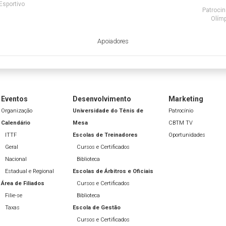
Esportivo
Patrocin
Olímp
Apoiadores
Eventos
Desenvolvimento
Marketing
Organização
Universidade do Tênis de
Patrocínio
Calendário
Mesa
CBTM TV
ITTF
Escolas de Treinadores
Oportunidades
Geral
Cursos e Certificados
Nacional
Biblioteca
Estadual e Regional
Escolas de Árbitros e Oficiais
Área de Filiados
Cursos e Certificados
Filie-se
Biblioteca
Taxas
Escola de Gestão
Cursos e Certificados