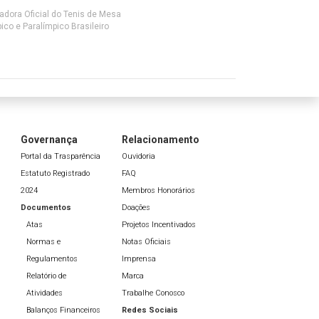
adora Oficial do Tenis de Mesa
ico e Paralímpico Brasileiro
Governança
Relacionamento
Portal da Trasparência
Ouvidoria
Estatuto Registrado
FAQ
2024
Membros Honorários
Documentos
Doações
Atas
Projetos Incentivados
Normas e
Notas Oficiais
Regulamentos
Imprensa
Relatório de
Marca
Atividades
Trabalhe Conosco
Balanços Financeiros
Redes Sociais