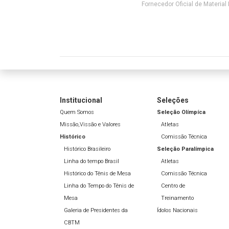
Fornecedor Oficial de Material 
Institucional
Seleções
Quem Somos
Seleção Olímpíca
Missão,Vissão e Valores
Atletas
Histórico
Comissão Técnica
Histórico Brasileiro
Seleção Paralímpica
Linha do tempo Brasil
Atletas
Histórico do Tênis de Mesa
Comissão Técnica
Linha do Tempo do Tênis de
Centro de
Mesa
Treinamento
Galeria de Presidentes da
Ídolos Nacionais
CBTM