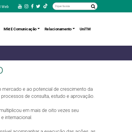
 Web
Mkt E Comunicação
Relacionamento
UniTM
o
do mercado e ao potencial de crescimento da
em processos de consulta, estudo e aprovação.
multiplicou em mais de oito vezes seu
 internacional.
possível acompanhar a execução das ações, as