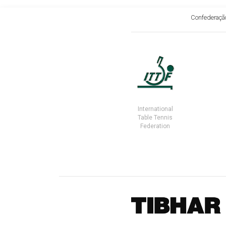
Confederação
International
Table Tennis
Federation