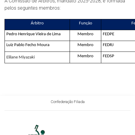
A Comissão de Árbitros, mandato 2025-2028, é formada
pelos seguintes membros:
Árbitro
Função
F
Pedro Henrique Vieira de Lima
Membro
FEDPE
Luiz Pablo Fecho Moura
Membro
FEDRJ
Membro
FEDSP
Elilane Miyazaki
Confederação Filiada