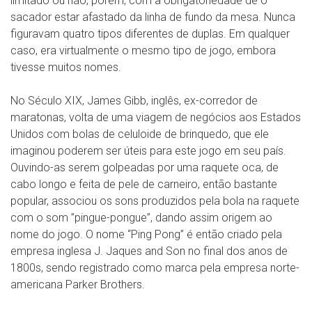
limitado ou não, porém, com a obrigatoriedade de o
sacador estar afastado da linha de fundo da mesa. Nunca
figuravam quatro tipos diferentes de duplas. Em qualquer
caso, era virtualmente o mesmo tipo de jogo, embora
tivesse muitos nomes.
No Século XIX, James Gibb, inglês, ex-corredor de
maratonas, volta de uma viagem de negócios aos Estados
Unidos com bolas de celuloide de brinquedo, que ele
imaginou poderem ser úteis para este jogo em seu país.
Ouvindo-as serem golpeadas por uma raquete oca, de
cabo longo e feita de pele de carneiro, então bastante
popular, associou os sons produzidos pela bola na raquete
com o som ”pingue-pongue”, dando assim origem ao
nome do jogo. O nome “Ping Pong” é então criado pela
empresa inglesa J. Jaques and Son no final dos anos de
1800s, sendo registrado como marca pela empresa norte-
americana Parker Brothers.