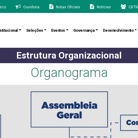
sco
Ouvidoria
Notas Oficiais
Notícias
CBTM
stitucional
Seleções
Eventos
Governança
Desenvolvimento
Estrutura Organizacional
Organograma