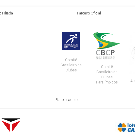
 Filiada
Parceiro Oficial
Comitê
Brasileiro de
Comitê
Clubes
Brasileiro de
Clubes
Au
Paralímpicos
Patrocinadores