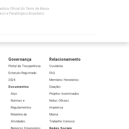
adora Oficial do Tenis de Mesa
ico e Paralímpico Brasileiro
Governança
Relacionamento
Portal da Trasparência
Ouvidoria
Estatuto Registrado
FAQ
2024
Membros Honorários
Documentos
Doações
Atas
Projetos Incentivados
Normas e
Notas Oficiais
Regulamentos
Imprensa
Relatório de
Marca
Atividades
Trabalhe Conosco
Balanços Financeiros
Redes Sociais