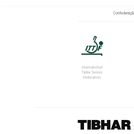
Confederação
International
Table Tennis
Federation