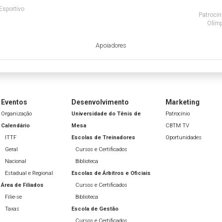
Esportivo
Patrocin
Olímp
Apoiadores
Eventos
Desenvolvimento
Marketing
Organização
Universidade do Tênis de
Patrocínio
Calendário
Mesa
CBTM TV
ITTF
Escolas de Treinadores
Oportunidades
Geral
Cursos e Certificados
Nacional
Biblioteca
Estadual e Regional
Escolas de Árbitros e Oficiais
Área de Filiados
Cursos e Certificados
Filie-se
Biblioteca
Taxas
Escola de Gestão
Cursos e Certificados