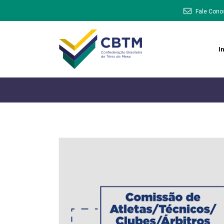
Fale Cono
In