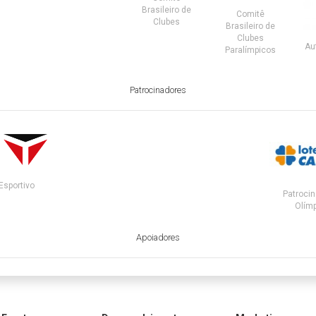
Brasileiro de
Comitê
Clubes
Brasileiro de
Clubes
Au
Paralímpicos
Patrocinadores
Esportivo
Patrocin
Olímp
Apoiadores