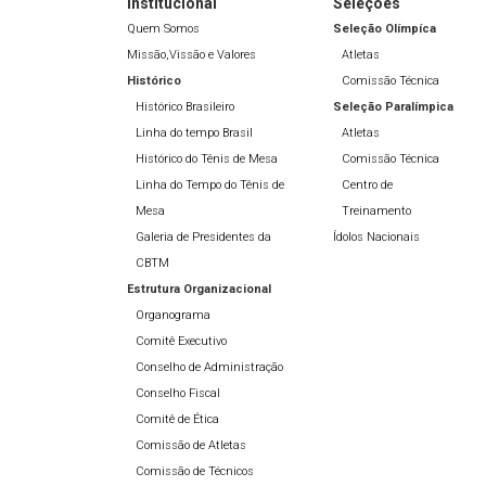
Institucional
Seleções
Quem Somos
Seleção Olímpíca
Missão,Vissão e Valores
Atletas
Histórico
Comissão Técnica
Histórico Brasileiro
Seleção Paralímpica
Linha do tempo Brasil
Atletas
Histórico do Tênis de Mesa
Comissão Técnica
Linha do Tempo do Tênis de
Centro de
Mesa
Treinamento
Galeria de Presidentes da
Ídolos Nacionais
CBTM
Estrutura Organizacional
Organograma
Comitê Executivo
Conselho de Administração
Conselho Fiscal
Comitê de Ética
Comissão de Atletas
Comissão de Técnicos