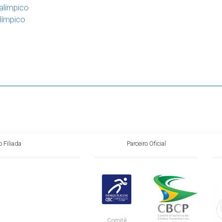
ralímpico
alímpico
 Filiada
Parceiro Oficial
Comitê