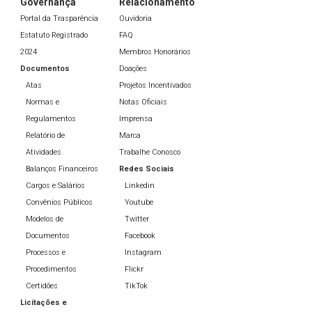
Governança
Relacionamento
Portal da Trasparência
Ouvidoria
Estatuto Registrado
FAQ
2024
Membros Honorários
Documentos
Doações
Atas
Projetos Incentivados
Normas e
Notas Oficiais
Regulamentos
Imprensa
Relatório de
Marca
Atividades
Trabalhe Conosco
Balanços Financeiros
Redes Sociais
Cargos e Salários
Linkedin
Convênios Públicos
Youtube
Modelos de
Twitter
Documentos
Facebook
Processos e
Instagram
Procedimentos
Flickr
Certidões
TikTok
Licitações e