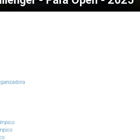
llenger - Para Open - 2025
rganizadora
límpico
ímpico
ico