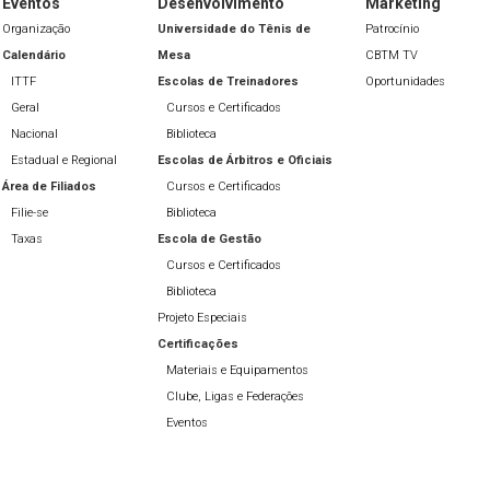
Eventos
Desenvolvimento
Marketing
Organização
Universidade do Tênis de
Patrocínio
Calendário
Mesa
CBTM TV
ITTF
Escolas de Treinadores
Oportunidades
Geral
Cursos e Certificados
Nacional
Biblioteca
Estadual e Regional
Escolas de Árbitros e Oficiais
Área de Filiados
Cursos e Certificados
Filie-se
Biblioteca
Taxas
Escola de Gestão
Cursos e Certificados
Biblioteca
Projeto Especiais
Certificações
Materiais e Equipamentos
Clube, Ligas e Federações
Eventos