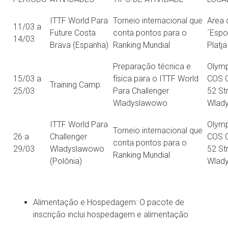
ITTF World Para
Torneio internacional que
Area 
11/03 a
Future Costa
conta pontos para o
´Espo
14/03
Brava (Espanha)
Ranking Mundial
Platj
Preparação técnica e
Olymp
15/03 a
física para o ITTF World
COS 
Training Camp
25/03
Para Challenger
52 St
Wladyslawowo
Wlad
ITTF World Para
Olymp
Torneio internacional que
26 a
Challenger
COS 
conta pontos para o
29/03
Wladyslawowo
52 St
Ranking Mundial
(Polônia)
Wlad
Alimentação e Hospedagem: O pacote de
inscrição inclui hospedagem e alimentação