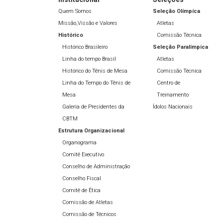
Quem Somos
Seleção Olímpíca
Missão,Vissão e Valores
Atletas
Histórico
Comissão Técnica
Histórico Brasileiro
Seleção Paralímpica
Linha do tempo Brasil
Atletas
Histórico do Tênis de Mesa
Comissão Técnica
Linha do Tempo do Tênis de
Centro de
Mesa
Treinamento
Galeria de Presidentes da
Ídolos Nacionais
CBTM
Estrutura Organizacional
Organograma
Comitê Executivo
Conselho de Administração
Conselho Fiscal
Comitê de Ética
Comissão de Atletas
Comissão de Técnicos