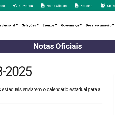
sco
Ouvidoria
Notas Oficiais
Notícias
CBTM
stitucional
Seleções
Eventos
Governança
Desenvolvimento
Notas Oficiais
3-2025
 estaduais enviarem o calendário estadual para a