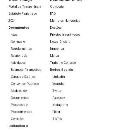
Portal da Trasparência
Ouvidoria
Estatuto Registrado
FAQ
2024
Membros Honorários
Documentos
Doações
Atas
Projetos Incentivados
Normas e
Notas Oficiais
Regulamentos
Imprensa
Relatório de
Marca
Atividades
Trabalhe Conosco
Balanços Financeiros
Redes Sociais
Cargos e Salários
Linkedin
Convênios Públicos
Youtube
Modelos de
Twitter
Documentos
Facebook
Processos e
Instagram
Procedimentos
Flickr
Certidões
TikTok
Licitações e