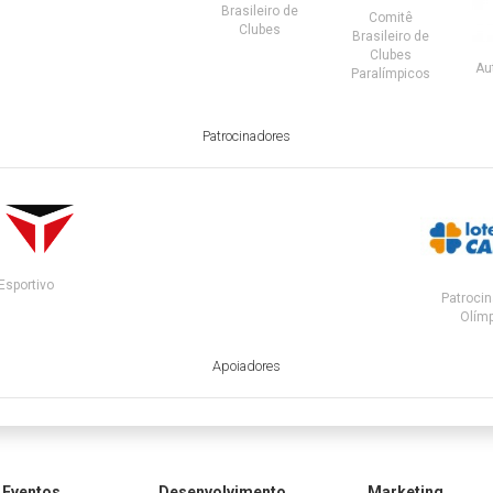
Brasileiro de
Comitê
Clubes
Brasileiro de
Clubes
Au
Paralímpicos
Patrocinadores
Esportivo
Patrocin
Olímp
Apoiadores
Eventos
Desenvolvimento
Marketing