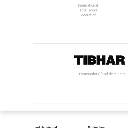
International
Table Tennis
Federation
Fornecedor Oficial de Material 
Institucional
Seleções