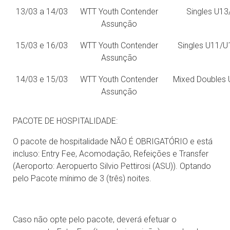
13/03 a 14/03
WTT Youth Contender
Singles U1
Assunção
15/03 e 16/03
WTT Youth Contender
Singles U11/
Assunção
14/03 e 15/03
WTT Youth Contender
Mixed Doubles
Assunção
PACOTE DE HOSPITALIDADE:
O pacote de hospitalidade NÃO É OBRIGATÓRIO e está
incluso: Entry Fee, Acomodação, Refeições e Transfer
(Aeroporto: Aeropuerto Silvio Pettirosi (ASU)). Optando
pelo Pacote mínimo de 3 (três) noites.
Caso não opte pelo pacote, deverá efetuar o