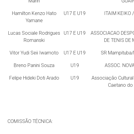
Marin
GUA
Hamilton Kenzo Hato
U17 E U19
ITAIM KEIKO 
Yamane
Lucas Sociale Rodrigues
U17 E U19
ASSOCIACAO DESP
Romanski
DE TENIS 
Vitor Yudi Seii Iwamoto
U17 E U19
SR Mampituba/
Breno Panini Souza
U19
ASSOC. NOVA 
Felipe Hideki Doti Arado
U19
Associação Cultural
Caetano do
COMISSÃO TÉCNICA: