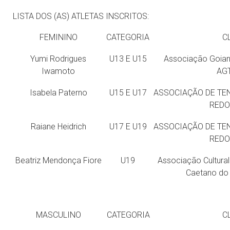
LISTA DOS (AS) ATLETAS INSCRITOS:
FEMININO
CATEGORIA
C
Yumi Rodrigues
U13 E U15
Associação Goian
Iwamoto
AG
Isabela Paterno
U15 E U17
ASSOCIAÇÃO DE TEN
REDO
Raiane Heidrich
U17 E U19
ASSOCIAÇÃO DE TEN
REDO
Beatriz Mendonça Fiore
U19
Associação Cultural
Caetano do
MASCULINO
CATEGORIA
C