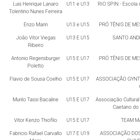
Luis Henrique Lanaro
U11 e U13
RIO SPIN - Escola 
Tolentino Nunes Ferreira
Enzo Marin
U13 e U15
PRÓ TÊNIS DE ME
João Vitor Viegas
U13 E U15
SANTO ANDR
Ribeiro
Antonio Regensburger
U15 E U17
PRÓ TÊNIS DE ME
Poletto
Flavio de Sousa Coelho
U15 E U17
ASSOCIAÇÃO GYNTT
Murilo Tassi Bacaline
U15 E U17
Associação Cultural
Caetano do
Vitor Kenzo Thiofilo
U15 E U17
TEAM MA
Fabricio Rafael Carvallo
U17 E U19
ASSOCIAÇÃO DOS