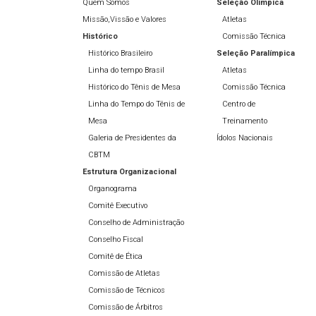
Quem Somos
Seleção Olímpíca
Missão,Vissão e Valores
Atletas
Histórico
Comissão Técnica
Histórico Brasileiro
Seleção Paralímpica
Linha do tempo Brasil
Atletas
Histórico do Tênis de Mesa
Comissão Técnica
Linha do Tempo do Tênis de
Centro de
Mesa
Treinamento
Galeria de Presidentes da
Ídolos Nacionais
CBTM
Estrutura Organizacional
Organograma
Comitê Executivo
Conselho de Administração
Conselho Fiscal
Comitê de Ética
Comissão de Atletas
Comissão de Técnicos
Comissão de Árbitros