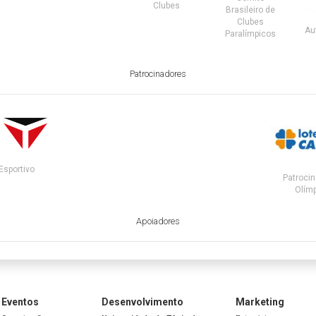
Clubes
Brasileiro de
Clubes
Au
Paralímpicos
Patrocinadores
Esportivo
Patrocin
Olímp
Apoiadores
Eventos
Desenvolvimento
Marketing