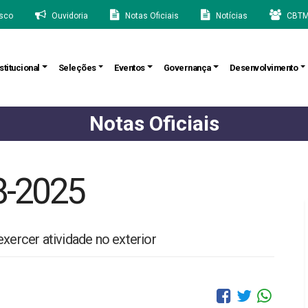
sco
Ouvidoria
Notas Oficiais
Notícias
CBTM
stitucional
Seleções
Eventos
Governança
Desenvolvimento
Notas Oficiais
8-2025
exercer atividade no exterior