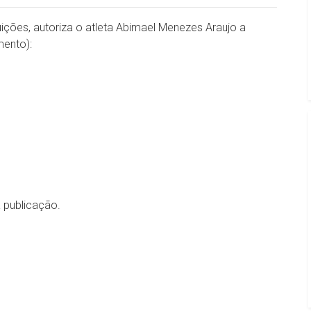
uições, autoriza o atleta Abimael Menezes Araujo a
amento):
a publicação.