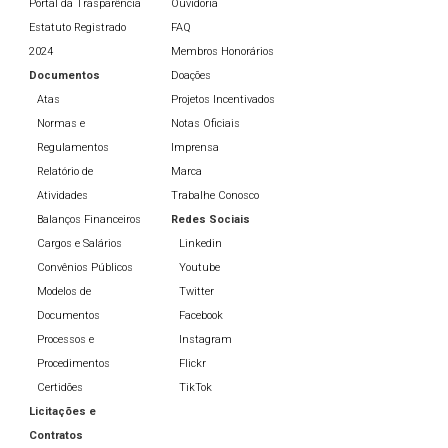
Portal da Trasparência
Ouvidoria
Estatuto Registrado
FAQ
2024
Membros Honorários
Documentos
Doações
Atas
Projetos Incentivados
Normas e
Notas Oficiais
Regulamentos
Imprensa
Relatório de
Marca
Atividades
Trabalhe Conosco
Balanços Financeiros
Redes Sociais
Cargos e Salários
Linkedin
Convênios Públicos
Youtube
Modelos de
Twitter
Documentos
Facebook
Processos e
Instagram
Procedimentos
Flickr
Certidões
TikTok
Licitações e
Contratos