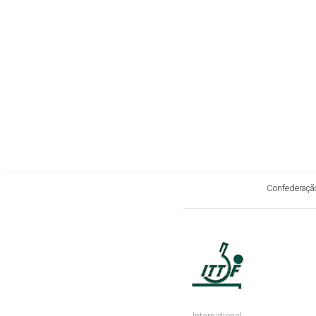
Confederação
International