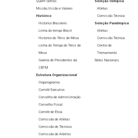
Quem Somos
Seleção Olímpíca
Missão,Vissão e Valores
Atletas
Histórico
Comissão Técnica
Histórico Brasileiro
Seleção Paralímpica
Linha do tempo Brasil
Atletas
Histórico do Tênis de Mesa
Comissão Técnica
Linha do Tempo do Tênis de
Centro de
Mesa
Treinamento
Galeria de Presidentes da
Ídolos Nacionais
CBTM
Estrutura Organizacional
Organograma
Comitê Executivo
Conselho de Administração
Conselho Fiscal
Comitê de Ética
Comissão de Atletas
Comissão de Técnicos
Comissão de Árbitros