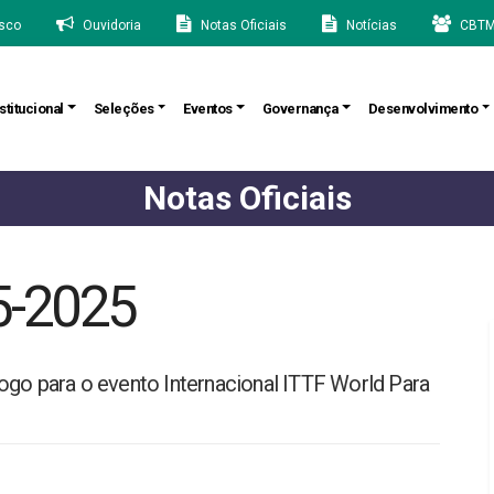
sco
Ouvidoria
Notas Oficiais
Notícias
CBTM
stitucional
Seleções
Eventos
Governança
Desenvolvimento
Notas Oficiais
5-2025
ogo para o evento Internacional ITTF World Para