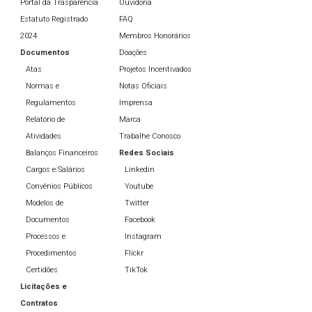
Portal da Trasparência
Ouvidoria
Estatuto Registrado
FAQ
2024
Membros Honorários
Documentos
Doações
Atas
Projetos Incentivados
Normas e
Notas Oficiais
Regulamentos
Imprensa
Relatório de
Marca
Atividades
Trabalhe Conosco
Balanços Financeiros
Redes Sociais
Cargos e Salários
Linkedin
Convênios Públicos
Youtube
Modelos de
Twitter
Documentos
Facebook
Processos e
Instagram
Procedimentos
Flickr
Certidões
TikTok
Licitações e
Contratos