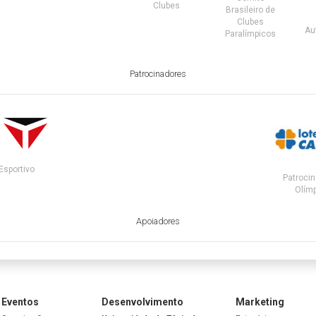
Clubes
Brasileiro de
Clubes
Au
Paralímpicos
Patrocinadores
Esportivo
Patrocin
Olímp
Apoiadores
Eventos
Desenvolvimento
Marketing