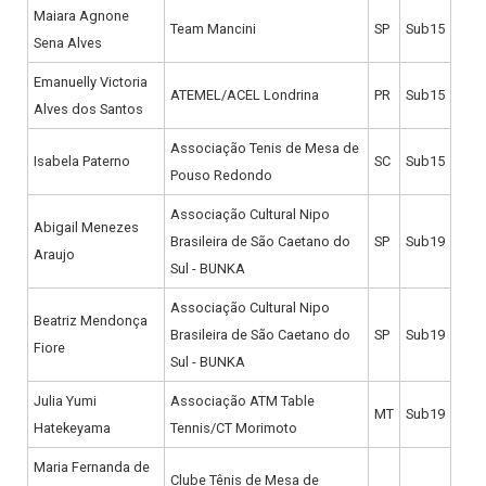
Maiara Agnone
Team Mancini
SP
Sub15
Sena Alves
Emanuelly Victoria
ATEMEL/ACEL Londrina
PR
Sub15
Alves dos Santos
Associação Tenis de Mesa de
Isabela Paterno
SC
Sub15
Pouso Redondo
Associação Cultural Nipo
Abigail Menezes
Brasileira de São Caetano do
SP
Sub19
Araujo
Sul - BUNKA
Associação Cultural Nipo
Beatriz Mendonça
Brasileira de São Caetano do
SP
Sub19
Fiore
Sul - BUNKA
Julia Yumi
Associação ATM Table
MT
Sub19
Hatekeyama
Tennis/CT Morimoto
Maria Fernanda de
Clube Tênis de Mesa de