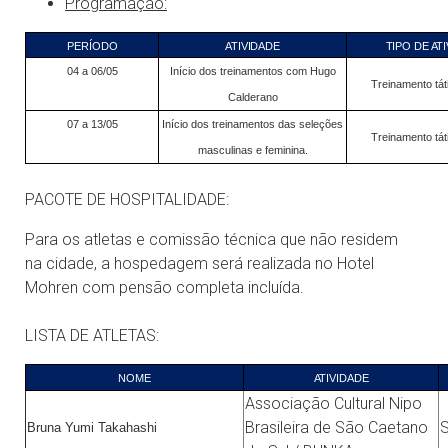
Programação:
PERÍODO
ATIVIDADE
TIPO DE AT
04 a 06/05
Início dos treinamentos com Hugo
Treinamento tát
Calderano
07 a 13/05
Início dos treinamentos das seleções
Treinamento tát
masculinas e feminina.
PACOTE DE HOSPITALIDADE:
Para os atletas e comissão técnica que não residem
na cidade, a hospedagem será realizada no Hotel
Mohren com pensão completa incluída.
LISTA DE ATLETAS:
NOME
ATIVIDADE
Associação Cultural Nipo
Brasileira de São Caetano
Bruna Yumi Takahashi