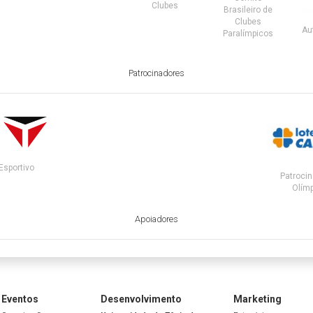
Clubes
Brasileiro de
Clubes
Au
Paralímpicos
Patrocinadores
Esportivo
Patrocin
Olímp
Apoiadores
Eventos
Desenvolvimento
Marketing