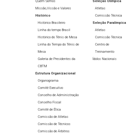
Quem Somos
Seleção Olímpíca
Missão,Vissão e Valores
Atletas
Histórico
Comissão Técnica
Histórico Brasileiro
Seleção Paralímpica
Linha do tempo Brasil
Atletas
Histórico do Tênis de Mesa
Comissão Técnica
Linha do Tempo do Tênis de
Centro de
Mesa
Treinamento
Galeria de Presidentes da
Ídolos Nacionais
CBTM
Estrutura Organizacional
Organograma
Comitê Executivo
Conselho de Administração
Conselho Fiscal
Comitê de Ética
Comissão de Atletas
Comissão de Técnicos
Comissão de Árbitros