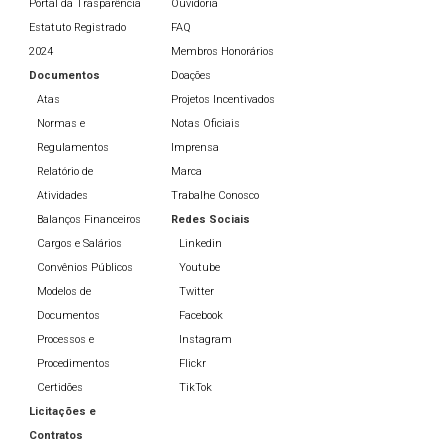
Portal da Trasparência
Ouvidoria
Estatuto Registrado
FAQ
2024
Membros Honorários
Documentos
Doações
Atas
Projetos Incentivados
Normas e
Notas Oficiais
Regulamentos
Imprensa
Relatório de
Marca
Atividades
Trabalhe Conosco
Balanços Financeiros
Redes Sociais
Cargos e Salários
Linkedin
Convênios Públicos
Youtube
Modelos de
Twitter
Documentos
Facebook
Processos e
Instagram
Procedimentos
Flickr
Certidões
TikTok
Licitações e
Contratos