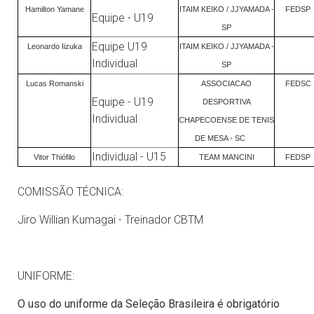
Hamilton Yamane
ITAIM KEIKO / JJYAMADA -
FEDSP
Equipe - U19
SP
Equipe U19
Leonardo Iizuka
ITAIM KEIKO / JJYAMADA -
Individual
SP
Lucas Romanski
ASSOCIACAO
FEDSC
Equipe - U19
DESPORTIVA
Individual
CHAPECOENSE DE TENIS
DE MESA - SC
Individual - U15
Vitor Thiófilo
TEAM MANCINI
FEDSP
COMISSÃO TÉCNICA:
Jiro Willian Kumagai - Treinador CBTM
UNIFORME:
O uso do uniforme da Seleção Brasileira é obrigatório