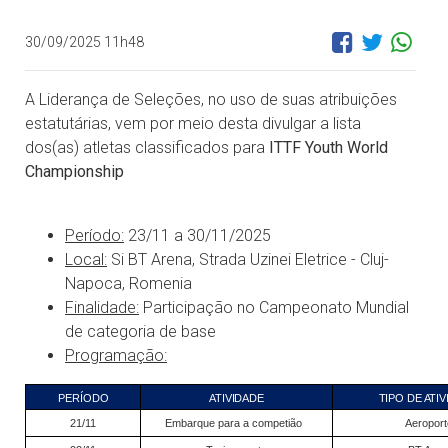
30/09/2025 11h48
A Liderança de Seleções, no uso de suas atribuições
estatutárias, vem por meio desta divulgar a lista
dos(as) atletas classificados para
ITTF Youth World
Championship
Período:
23/11 a 30/11/2025
Local:
Si BT Arena, Strada Uzinei Eletrice - Cluj-
Napoca, Romenia
Finalidade:
Participação no Campeonato Mundial
de categoria de base
Programação:
PERÍODO
ATIVIDADE
TIPO DE ATI
21/11
Embarque para a competião
Aeroport