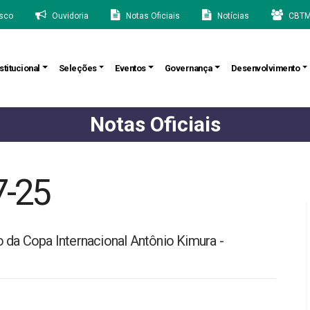
sco
Ouvidoria
Notas Oficiais
Notícias
CBTM
stitucional
Seleções
Eventos
Governança
Desenvolvimento
Notas Oficiais
7-25
o da Copa Internacional Antônio Kimura -