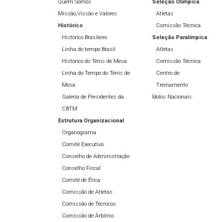
Quem Somos
Seleção Olímpíca
Missão,Vissão e Valores
Atletas
Histórico
Comissão Técnica
Histórico Brasileiro
Seleção Paralímpica
Linha do tempo Brasil
Atletas
Histórico do Tênis de Mesa
Comissão Técnica
Linha do Tempo do Tênis de
Centro de
Mesa
Treinamento
Galeria de Presidentes da
Ídolos Nacionais
CBTM
Estrutura Organizacional
Organograma
Comitê Executivo
Conselho de Administração
Conselho Fiscal
Comitê de Ética
Comissão de Atletas
Comissão de Técnicos
Comissão de Árbitros