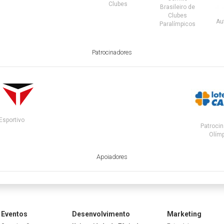
Clubes
Brasileiro de
Clubes
Au
Paralímpicos
Patrocinadores
Esportivo
Patrocin
Olímp
Apoiadores
Eventos
Desenvolvimento
Marketing