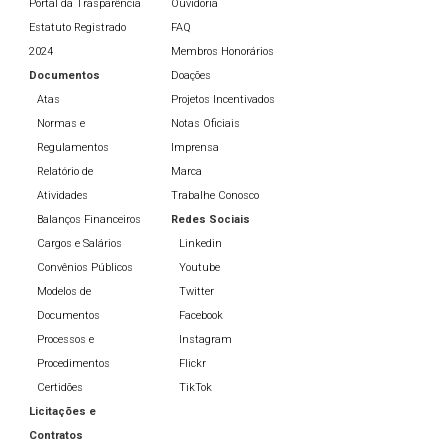
Portal da Trasparência
Ouvidoria
Estatuto Registrado
FAQ
2024
Membros Honorários
Documentos
Doações
Atas
Projetos Incentivados
Normas e
Notas Oficiais
Regulamentos
Imprensa
Relatório de
Marca
Atividades
Trabalhe Conosco
Balanços Financeiros
Redes Sociais
Cargos e Salários
Linkedin
Convênios Públicos
Youtube
Modelos de
Twitter
Documentos
Facebook
Processos e
Instagram
Procedimentos
Flickr
Certidões
TikTok
Licitações e
Contratos