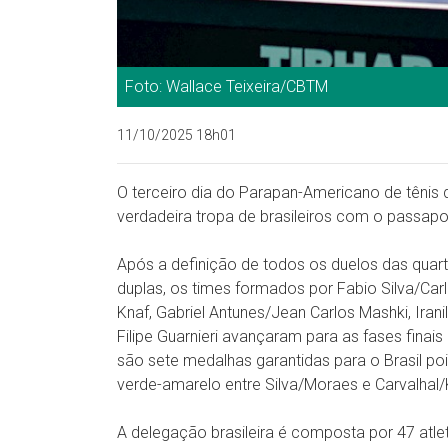
Foto: Wallace Teixeira/CBTM
11/10/2025 18h01
O terceiro dia do Parapan-Americano de têni
verdadeira tropa de brasileiros com o passapo
Após a definição de todos os duelos das quart
duplas, os times formados por Fabio Silva/Ca
Knaf, Gabriel Antunes/Jean Carlos Mashki, Ira
Filipe Guarnieri avançaram para as fases finai
são sete medalhas garantidas para o Brasil po
verde-amarelo entre Silva/Moraes e Carvalhal/
A delegação brasileira é composta por 47 at