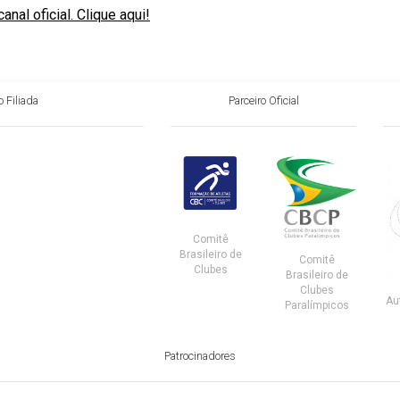
al oficial. Clique aqui!
 Filiada
Parceiro Oficial
Comitê
Brasileiro de
Comitê
Clubes
Brasileiro de
Clubes
Au
Paralímpicos
Patrocinadores