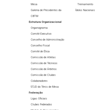
Mesa
Treinamento
Galeria de Presidentes da
Ídolos Nacionais
CBTM
Estrutura Organizacional
Organograma
Comitê Executivo
Conselho de Administração
Conselho Fiscal
Comitê de Ética
Comissão de Atletas
Comissão de Técnicos
Comissão de Árbitros
Comissão de Clubes
Colaboradores
STJD do Tênis de Mesa
Federação
Ligas Oficiais
Clubes Federados