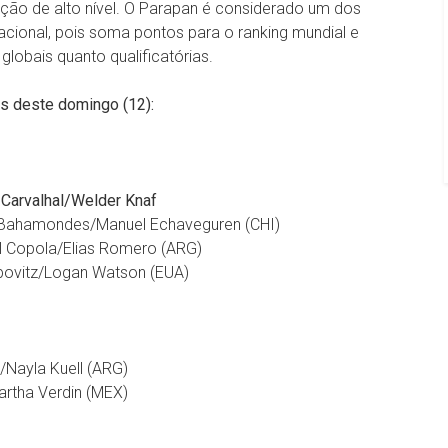
tição de alto nível. O Parapan é considerado um dos
acional, pois soma pontos para o ranking mundial e
obais quanto qualificatórias.
is deste domingo (12):
 Carvalhal/Welder Knaf
 Bahamondes/Manuel Echaveguren (CHI)
el Copola/Elias Romero (ARG)
ibovitz/Logan Watson (EUA)
/Nayla Kuell (ARG)
artha Verdin (MEX)