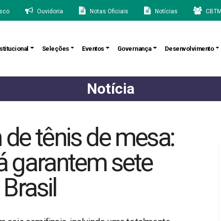
sco
Ouvidoria
Notas Oficiais
Notícias
CBTM
stitucional
Seleções
Eventos
Governança
Desenvolvimento
Notícia
 de tênis de mesa:
já garantem sete
Brasil