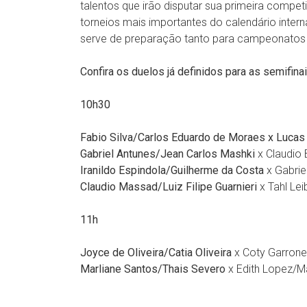
talentos que irão disputar sua primeira compe
torneios mais importantes do calendário intern
serve de preparação tanto para campeonatos gl
Confira os duelos já definidos para as semifina
10h30
Fabio Silva/Carlos Eduardo de Moraes x Lucas
Gabriel Antunes/Jean Carlos Mashki
x Claudio
Iranildo Espindola/Guilherme da Costa
x Gabri
Claudio Massad/Luiz Filipe Guarnieri
x Tahl Le
11h
Joyce de Oliveira/Catia Oliveira
x Coty Garrone
Marliane Santos/Thais Severo
x Edith Lopez/M