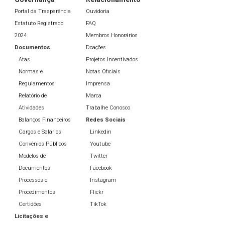
Portal da Trasparência
Ouvidoria
Estatuto Registrado
FAQ
2024
Membros Honorários
Documentos
Doações
Atas
Projetos Incentivados
Normas e
Notas Oficiais
Regulamentos
Imprensa
Relatório de
Marca
Atividades
Trabalhe Conosco
Balanços Financeiros
Redes Sociais
Cargos e Salários
Linkedin
Convênios Públicos
Youtube
Modelos de
Twitter
Documentos
Facebook
Processos e
Instagram
Procedimentos
Flickr
Certidões
TikTok
Licitações e