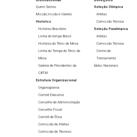
Quem Somos
Seleção Olímpíca
Missão,Vissão e Valores
Atletas
Histórico
Comissão Técnica
Histórico Brasileiro
Seleção Paralímpica
Linha do tempo Brasil
Atletas
Histórico do Tênis de Mesa
Comissão Técnica
Linha do Tempo do Tênis de
Centro de
Mesa
Treinamento
Galeria de Presidentes da
Ídolos Nacionais
CBTM
Estrutura Organizacional
Organograma
Comitê Executivo
Conselho de Administração
Conselho Fiscal
Comitê de Ética
Comissão de Atletas
Comissão de Técnicos