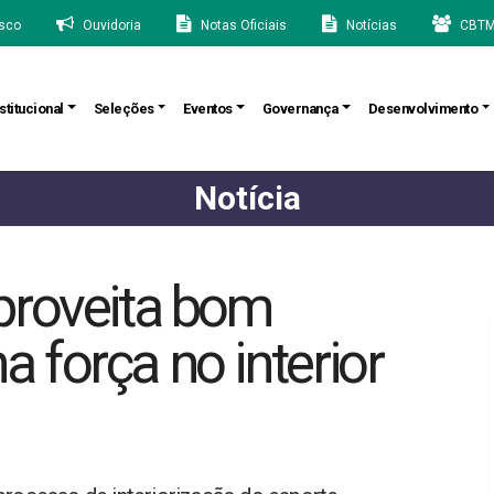
sco
Ouvidoria
Notas Oficiais
Notícias
CBTM
stitucional
Seleções
Eventos
Governança
Desenvolvimento
Notícia
proveita bom
força no interior