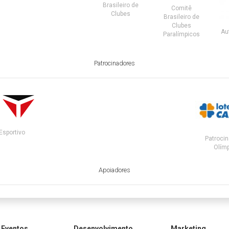
Brasileiro de
Comitê
Clubes
Brasileiro de
Clubes
Au
Paralímpicos
Patrocinadores
Esportivo
Patrocin
Olímp
Apoiadores
Eventos
Desenvolvimento
Marketing