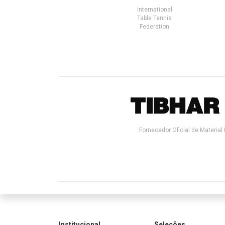
International
Table Tennis
Federation
Fornecedor Oficial de Material 
Institucional
Seleções