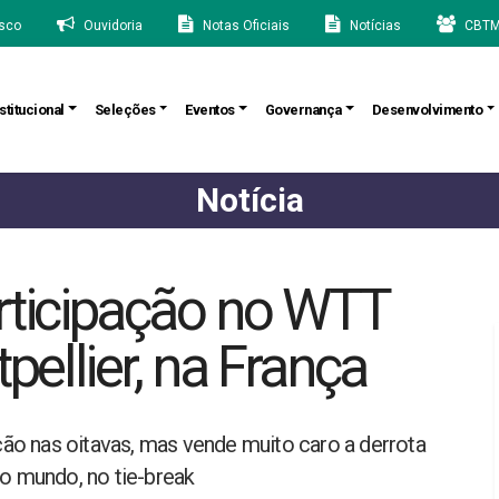
sco
Ouvidoria
Notas Oficiais
Notícias
CBTM
stitucional
Seleções
Eventos
Governança
Desenvolvimento
Notícia
articipação no WTT
llier, na França
o nas oitavas, mas vende muito caro a derrota
do mundo, no tie-break