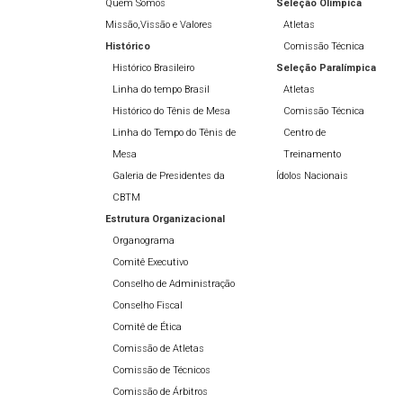
Quem Somos
Seleção Olímpíca
Missão,Vissão e Valores
Atletas
Histórico
Comissão Técnica
Histórico Brasileiro
Seleção Paralímpica
Linha do tempo Brasil
Atletas
Histórico do Tênis de Mesa
Comissão Técnica
Linha do Tempo do Tênis de
Centro de
Mesa
Treinamento
Galeria de Presidentes da
Ídolos Nacionais
CBTM
Estrutura Organizacional
Organograma
Comitê Executivo
Conselho de Administração
Conselho Fiscal
Comitê de Ética
Comissão de Atletas
Comissão de Técnicos
Comissão de Árbitros