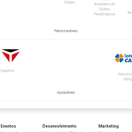
Clubes
Brasileiro de
Clubes
Au
Paralímpicos
Patrocinadores
Esportivo
Patrocin
Olímp
Apoiadores
Eventos
Desenvolvimento
Marketing