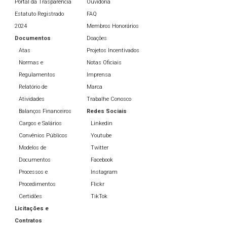
Portal da Trasparência
Ouvidoria
Estatuto Registrado
FAQ
2024
Membros Honorários
Documentos
Doações
Atas
Projetos Incentivados
Normas e
Notas Oficiais
Regulamentos
Imprensa
Relatório de
Marca
Atividades
Trabalhe Conosco
Balanços Financeiros
Redes Sociais
Cargos e Salários
Linkedin
Convênios Públicos
Youtube
Modelos de
Twitter
Documentos
Facebook
Processos e
Instagram
Procedimentos
Flickr
Certidões
TikTok
Licitações e
Contratos