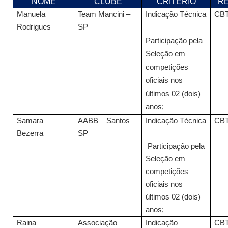
NOME
CLUBE
CRITÉRIO
R
Manuela
Team Mancini –
Indicação Técnica
CB
Rodrigues
SP
Participação pela
Seleção em
competições
oficiais nos
últimos 02 (dois)
anos;
Samara
AABB – Santos –
Indicação Técnica
CB
Bezerra
SP
Participação pela
Seleção em
competições
oficiais nos
últimos 02 (dois)
anos;
Raina
Associação
Indicação
CB