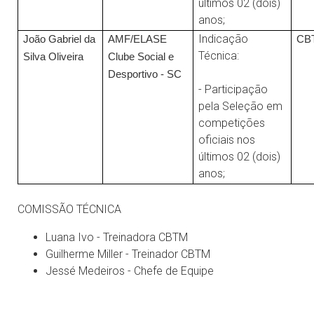
últimos 02 (dois)
anos;
Indicação
João Gabriel da
AMF/ELASE
CB
Técnica:
Silva Oliveira
Clube Social e
Desportivo - SC
- Participação
pela Seleção em
competições
oficiais nos
últimos 02 (dois)
anos;
COMISSÃO TÉCNICA
Luana Ivo - Treinadora CBTM
Guilherme Miller - Treinador CBTM
Jessé Medeiros - Chefe de Equipe