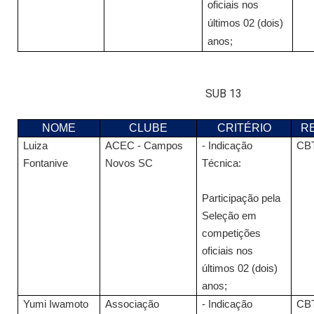
oficiais nos
últimos 02 (dois)
anos;
SUB 13
NOME
CLUBE
CRITÉRIO
R
Luiza
ACEC - Campos
- Indicação
CB
Fontanive
Novos SC
Técnica:
Participação pela
Seleção em
competições
oficiais nos
últimos 02 (dois)
anos;
Yumi Iwamoto
Associação
- Indicação
CB