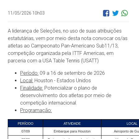
11/05/2026 10h03
A liderança de Seleções, no uso de suas atribuições
estatutárias, vem por meio desta nota convocar os/as
atletas ao Campeonato Pan-Americano Sub11/13,
competição organizada pela ITTF Americas, em
parceria com a USA Table Tennis (USATT)
Período:
09 a 16 de setembro de 2026
Local:
Houston - Estados Unidos
Finalidade:
Potencializar o plano de
desenvolvimento dos atletas por meio de
competição internacional.
Programação:
PERÍODO
ATIVIDADE
LOCAL
07/09
Embarque para Houston
Aeroporto de Gu