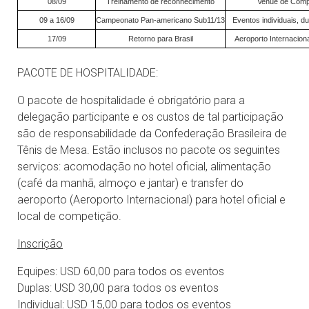
08/09
Treinamento de reconhecimento
Venue de Comp
09 a 16/09
Campeonato Pan-americano Sub11/13
Eventos individuais, du
17/09
Retorno para Brasil
Aeroporto Internacion
PACOTE DE HOSPITALIDADE:
O pacote de hospitalidade é obrigatório para a
delegação participante e os custos de tal participação
são de responsabilidade da Confederação Brasileira de
Tênis de Mesa. Estão inclusos no pacote os seguintes
serviços: acomodação no hotel oficial, alimentação
(café da manhã, almoço e jantar) e transfer do
aeroporto (Aeroporto Internacional) para hotel oficial e
local de competição.
Inscrição
Equipes: USD 60,00 para todos os eventos
Duplas: USD 30,00 para todos os eventos
Individual: USD 15,00 para todos os eventos