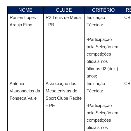
NOME
CLUBE
CRITÉRIO
R
Ranieri Lopes
R2 Tênis de Mesa
Indicação
CB
Araujo Filho
- PB
Técnica:
-Participação
pela Seleção em
competições
oficiais nos
últimos 02 (dois)
anos;
Antônio
Associação dos
Indicação
CB
Vasconcelos da
Mesatenistas do
Técnica:
Fonseca Valle
Sport Clube Recife
– PE
-Participação
pela Seleção em
competições
oficiais nos