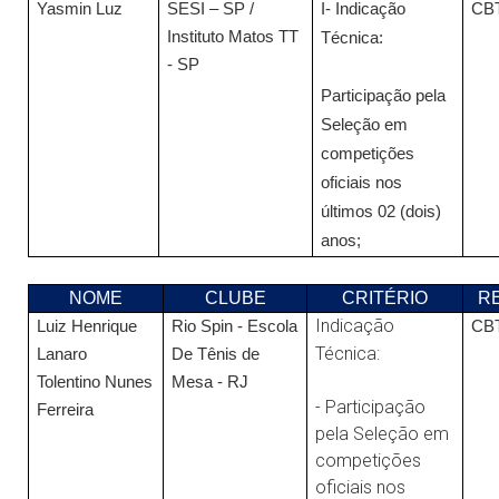
Yasmin Luz
SESI – SP /
I- Indicação
CB
Instituto Matos TT
Técnica:
- SP
Participação pela
Seleção em
competições
oficiais nos
últimos 02 (dois)
anos;
NOME
CLUBE
CRITÉRIO
R
Indicação
Luiz Henrique
Rio Spin - Escola
CB
Técnica:
Lanaro
De Tênis de
Tolentino Nunes
Mesa - RJ
- Participação
Ferreira
pela Seleção em
competições
oficiais nos