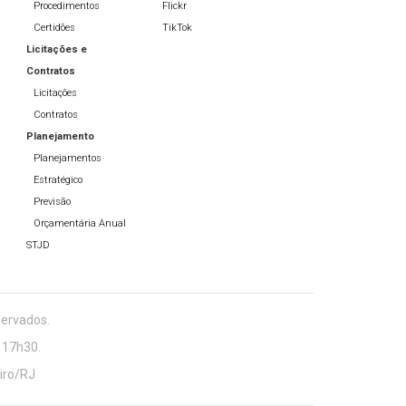
Procedimentos
Flickr
Certidões
TikTok
Licitações e
Contratos
Licitações
Contratos
Planejamento
Planejamentos
Estratégico
Previsão
Orçamentária Anual
STJD
servados.
 17h30.
eiro/RJ