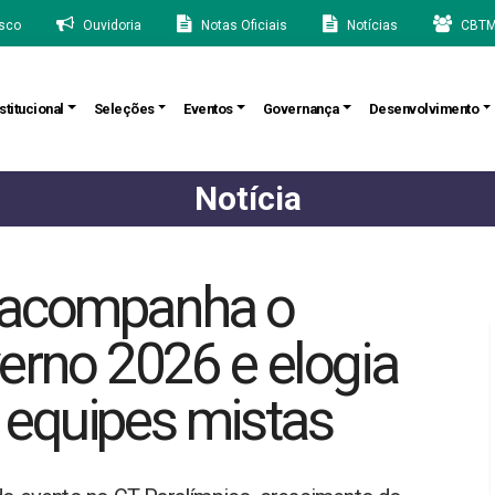
sco
Ouvidoria
Notas Oficiais
Notícias
CBTM
stitucional
Seleções
Eventos
Governança
Desenvolvimento
Notícia
 acompanha o
verno 2026 e elogia
 equipes mistas