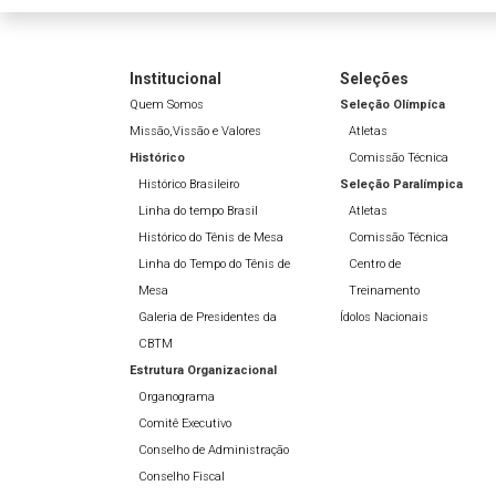
Institucional
Seleções
Quem Somos
Seleção Olímpíca
Missão,Vissão e Valores
Atletas
Histórico
Comissão Técnica
Histórico Brasileiro
Seleção Paralímpica
Linha do tempo Brasil
Atletas
Histórico do Tênis de Mesa
Comissão Técnica
Linha do Tempo do Tênis de
Centro de
Mesa
Treinamento
Galeria de Presidentes da
Ídolos Nacionais
CBTM
Estrutura Organizacional
Organograma
Comitê Executivo
Conselho de Administração
Conselho Fiscal