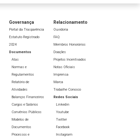
Governança
Relacionamento
Portal da Trasparência
Ouvidoria
Estatuto Registrado
FAQ
2024
Membros Honorários
Documentos
Doações
Atas
Projetos Incentivados
Normas e
Notas Oficiais
Regulamentos
Imprensa
Relatório de
Marca
Atividades
Trabalhe Conosco
Balanços Financeiros
Redes Sociais
Cargos e Salários
Linkedin
Convênios Públicos
Youtube
Modelos de
Twitter
Documentos
Facebook
Processos e
Instagram