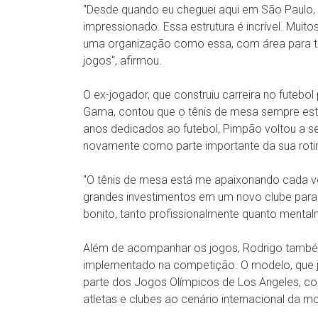
"Desde quando eu cheguei aqui em São Paulo, n
impressionado. Essa estrutura é incrível. Mui
uma organização como essa, com área para tr
jogos", afirmou.
O ex-jogador, que construiu carreira no futeb
Gama, contou que o tênis de mesa sempre este
anos dedicados ao futebol, Pimpão voltou a s
novamente como parte importante da sua roti
"O tênis de mesa está me apaixonando cada ve
grandes investimentos em um novo clube para 
bonito, tanto profissionalmente quanto mental
Além de acompanhar os jogos, Rodrigo també
implementado na competição. O modelo, que já
parte dos Jogos Olímpicos de Los Angeles, c
atletas e clubes ao cenário internacional da m