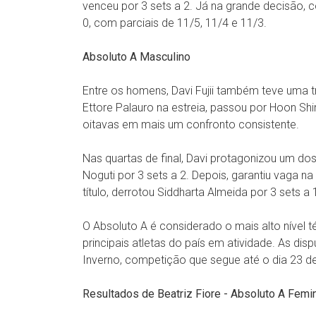
venceu por 3 sets a 2. Já na grande decisão, c
0, com parciais de 11/5, 11/4 e 11/3.
Absoluto A Masculino
Entre os homens, Davi Fujii também teve uma t
Ettore Palauro na estreia, passou por Hoon Shi
oitavas em mais um confronto consistente.
Nas quartas de final, Davi protagonizou um do
Noguti por 3 sets a 2. Depois, garantiu vaga na
título, derrotou Siddharta Almeida por 3 sets 
O Absoluto A é considerado o mais alto nível t
principais atletas do país em atividade. As di
Inverno, competição que segue até o dia 23 de
Resultados de Beatriz Fiore - Absoluto A Femi