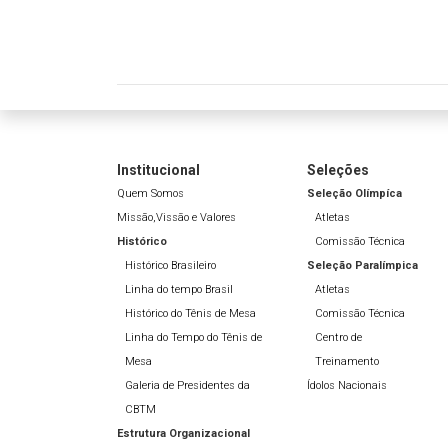
Institucional
Seleções
Quem Somos
Seleção Olímpíca
Missão,Vissão e Valores
Atletas
Histórico
Comissão Técnica
Histórico Brasileiro
Seleção Paralímpica
Linha do tempo Brasil
Atletas
Histórico do Tênis de Mesa
Comissão Técnica
Linha do Tempo do Tênis de
Centro de
Mesa
Treinamento
Galeria de Presidentes da
Ídolos Nacionais
CBTM
Estrutura Organizacional