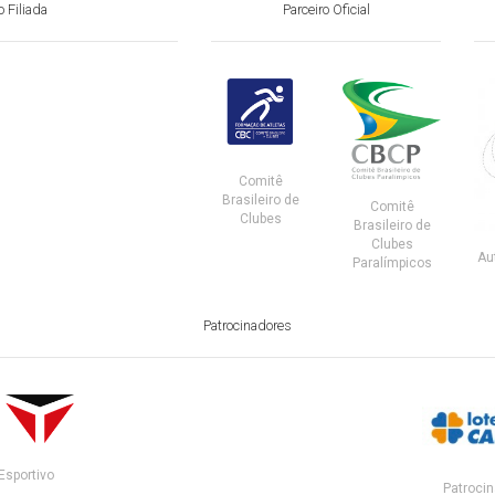
 Filiada
Parceiro Oficial
Comitê
Brasileiro de
Comitê
Clubes
Brasileiro de
Clubes
Au
Paralímpicos
Patrocinadores
Esportivo
Patrocin