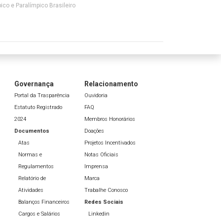
ico e Paralímpico Brasileiro
Governança
Relacionamento
Portal da Trasparência
Ouvidoria
Estatuto Registrado
FAQ
2024
Membros Honorários
Documentos
Doações
Atas
Projetos Incentivados
Normas e
Notas Oficiais
Regulamentos
Imprensa
Relatório de
Marca
Atividades
Trabalhe Conosco
Balanços Financeiros
Redes Sociais
Cargos e Salários
Linkedin