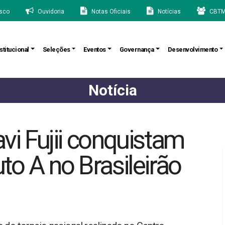
sco
Ouvidoria
Notas Oficiais
Notícias
CBTM
stitucional
Seleções
Eventos
Governança
Desenvolvimento
Notícia
avi Fujii conquistam
uto A no Brasileirão