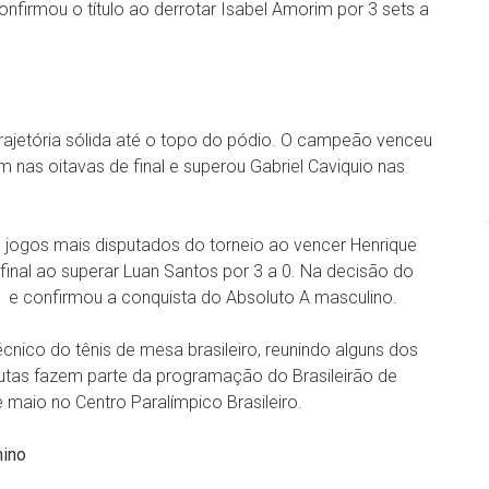
onfirmou o título ao derrotar Isabel Amorim por 3 sets a
rajetória sólida até o topo do pódio. O campeão venceu
m nas oitavas de final e superou Gabriel Caviquio nas
s jogos mais disputados do torneio ao vencer Henrique
 final ao superar Luan Santos por 3 a 0. Na decisão do
a 1 e confirmou a conquista do Absoluto A masculino.
écnico do tênis de mesa brasileiro, reunindo alguns dos
sputas fazem parte da programação do Brasileirão de
 maio no Centro Paralímpico Brasileiro.
nino