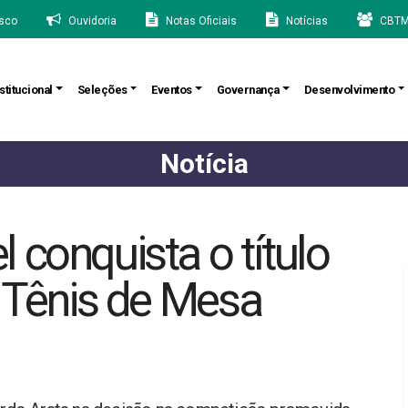
sco
Ouvidoria
Notas Oficiais
Notícias
CBTM
stitucional
Seleções
Eventos
Governança
Desenvolvimento
Notícia
 conquista o título
e Tênis de Mesa