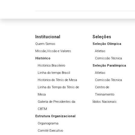
Institucional
Seleções
Quem Somos
Seleção Olímpíca
Missão,Vissão e Valores
Atletas
Histórico
Comissão Técnica
Histórico Brasileiro
Seleção Paralímpica
Linha do tempo Brasil
Atletas
Histórico do Tênis de Mesa
Comissão Técnica
Linha do Tempo do Tênis de
Centro de
Mesa
Treinamento
Galeria de Presidentes da
Ídolos Nacionais
CBTM
Estrutura Organizacional
Organograma
Comitê Executivo