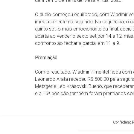
de Inverno de Tênis de Mesa Virtual 2026.
O duelo começou equilibrado, com Wladmir ve
imediatamente no segundo. Na sequência, o ca
quinto set, o mais emocionante da final, deci
aberta ao vencer o sexto set por 14 a 12, mas
confronto ao fechar a parcial em 11 a 9.
Premiação
Com o resultado, Wladmir Pimentel ficou com
Leonardo Arata recebeu R$ 500,00 pela segunda
Metzger e Leo Krasovski Bueno, que receberam 
e a 16ª posição também foram premiados co
Confederação