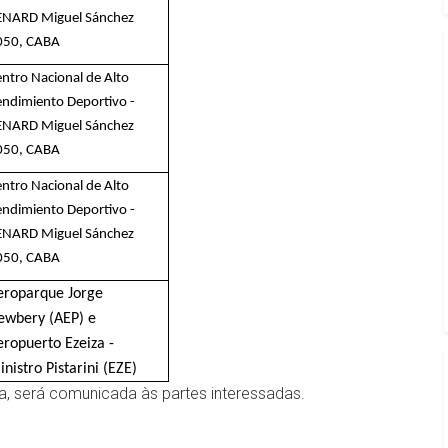
ENARD Miguel Sánchez
050, CABA
ntro Nacional de Alto
ndimiento Deportivo -
ENARD Miguel Sánchez
050, CABA
ntro Nacional de Alto
ndimiento Deportivo -
ENARD Miguel Sánchez
050, CABA
eroparque Jorge
ewbery (AEP) e
eropuerto Ezeiza -
nistro Pistarini (EZE)
, será comunicada às partes interessadas.