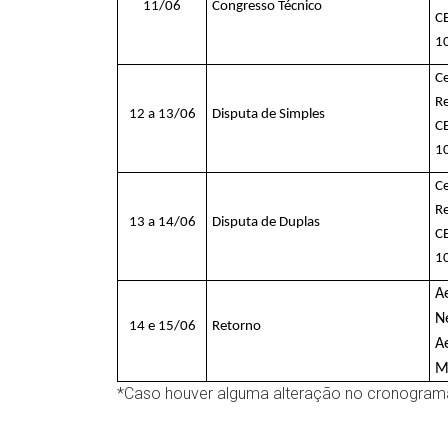
11/06
Congresso Técnico
C
1
Ce
Re
12 a 13/06
Disputa de Simples
C
1
Ce
Re
13 a 14/06
Disputa de Duplas
C
1
A
N
14 e 15/06
Retorno
A
Mi
*Caso houver alguma alteração no cronograma