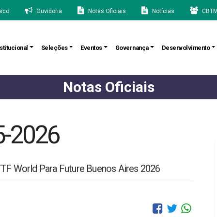
sco
Ouvidoria
Notas Oficiais
Notícias
CBTM
stitucional
Seleções
Eventos
Governança
Desenvolvimento
Notas Oficiais
5-2026
TTF World Para Future Buenos Aires 2026