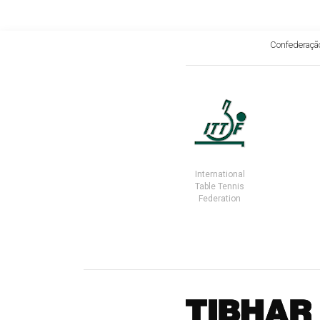
Confederação
International
Table Tennis
Federation