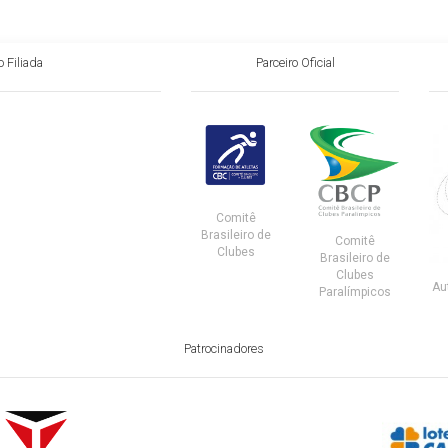
 Filiada
Parceiro Oficial
Comitê
Brasileiro de
Comitê
Clubes
Brasileiro de
Clubes
Au
Paralímpicos
Patrocinadores