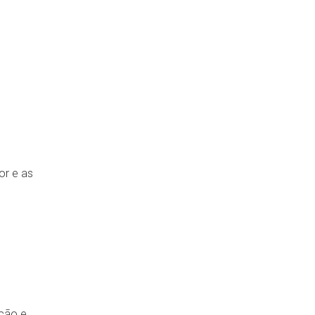
or e as
ação e