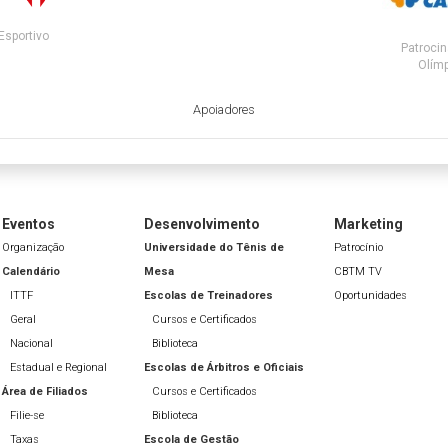
Esportivo
Patrocin
Olímp
Apoiadores
Eventos
Desenvolvimento
Marketing
Organização
Universidade do Tênis de
Patrocínio
Calendário
Mesa
CBTM TV
ITTF
Escolas de Treinadores
Oportunidades
Geral
Cursos e Certificados
Nacional
Biblioteca
Estadual e Regional
Escolas de Árbitros e Oficiais
Área de Filiados
Cursos e Certificados
Filie-se
Biblioteca
Taxas
Escola de Gestão