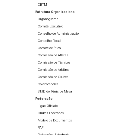
CBTM
Estrutura Organizacional
Organograma
Comitê Executivo
Conselho de Administração
Conselho Fiscal
Comitê de Ética
Comissão de Atletas
Comissão de Técnicos
Comissão de Árbitros
Comissão de Clubes
Colaboradores
STJD do Tênis de Mesa
Federação
Ligas Oficiais
Clubes Federados
Modelo de Documentos
PAF
Federações Estaduais