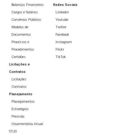
Balanços Financeiros
Redes Sociais
Cargos e Salários
Linkedin
Convênios Públicos
Youtube
Modelos de
Twitter
Documentos
Facebook
Processos e
Instagram
Procedimentos
Flickr
Certidões
TikTok
Licitações e
Contratos
Licitações
Contratos
Planejamento
Planejamentos
Estratégico
Previsão
Orçamentária Anual
STJD