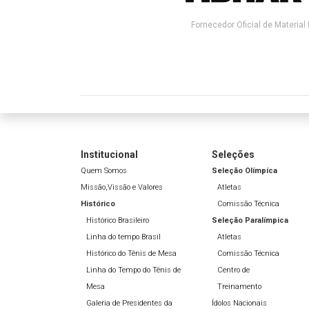
Fornecedor Oficial de Material 
Institucional
Seleções
Quem Somos
Seleção Olímpíca
Missão,Vissão e Valores
Atletas
Histórico
Comissão Técnica
Histórico Brasileiro
Seleção Paralímpica
Linha do tempo Brasil
Atletas
Histórico do Tênis de Mesa
Comissão Técnica
Linha do Tempo do Tênis de
Centro de
Mesa
Treinamento
Galeria de Presidentes da
Ídolos Nacionais