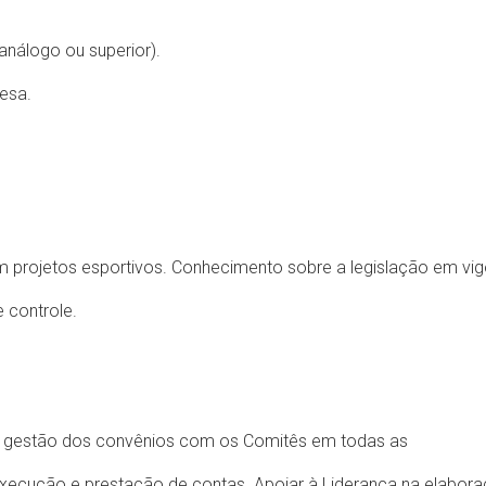
nálogo ou superior).
esa.
 projetos esportivos. Conhecimento sobre a legislação em vig
 controle.
na gestão dos convênios com os Comitês em todas as
xecução e prestação de contas. Apoiar à Liderança na elabor