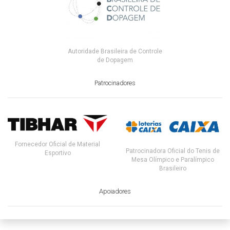
Autoridade Brasileira de Controle
de Dopagem
Patrocinadores
Fornecedor Oficial de Material
Patrocinadora Oficial do Tenis de
Esportivo
Mesa Olímpico e Paralímpico
Brasileiro
Apoiadores