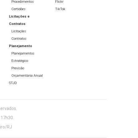
Procedimentos
Flickr
Certidões
TikTok
Licitações e
Contratos
Licitações
Contratos
Planejamento
Planejamentos
Estratégico
Previsão
Orçamentária Anual
STJD
servados.
 17h30.
eiro/RJ