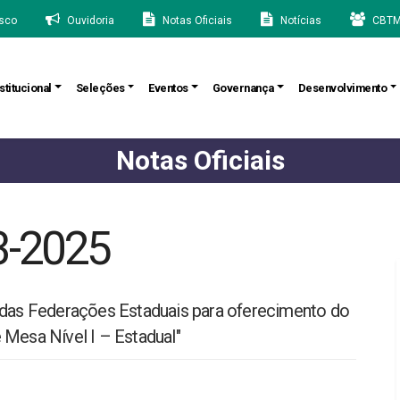
sco
Ouvidoria
Notas Oficiais
Notícias
CBTM
stitucional
Seleções
Eventos
Governança
Desenvolvimento
Notas Oficiais
3-2025
a das Federações Estaduais para oferecimento do
 Mesa Nível I – Estadual"