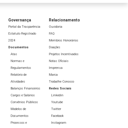
Governança
Relacionamento
Portal da Trasparência
Ouvidoria
Estatuto Registrado
FAQ
2024
Membros Honorários
Documentos
Doações
Atas
Projetos Incentivados
Normas e
Notas Oficiais
Regulamentos
Imprensa
Relatório de
Marca
Atividades
Trabalhe Conosco
Balanços Financeiros
Redes Sociais
Cargos e Salários
Linkedin
Convênios Públicos
Youtube
Modelos de
Twitter
Documentos
Facebook
Processos e
Instagram