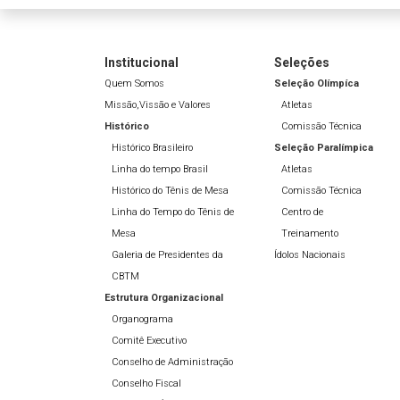
Institucional
Seleções
Quem Somos
Seleção Olímpíca
Missão,Vissão e Valores
Atletas
Histórico
Comissão Técnica
Histórico Brasileiro
Seleção Paralímpica
Linha do tempo Brasil
Atletas
Histórico do Tênis de Mesa
Comissão Técnica
Linha do Tempo do Tênis de
Centro de
Mesa
Treinamento
Galeria de Presidentes da
Ídolos Nacionais
CBTM
Estrutura Organizacional
Organograma
Comitê Executivo
Conselho de Administração
Conselho Fiscal