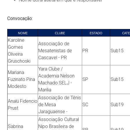
Convocação:
NOME
CLUBE
ESTADO
CAT
Karoline
Associação de
Gomes
Mesatenistas de
PR
Sub15
Oliveira
Cascavel - PR
Gruschoski
Yara Clube /
Mariana
Academia Nelson
Fuzinato Pina
SP
Sub15
Machado SELJ -
Modesto
Marilia
Associação de Tênis
Analú Fidencio
de Mesa
SC
Sub19
Prust
Jaraguaense -
Associação Cultural
Sabrina
Nipo Brasileira de
SP
Sub19