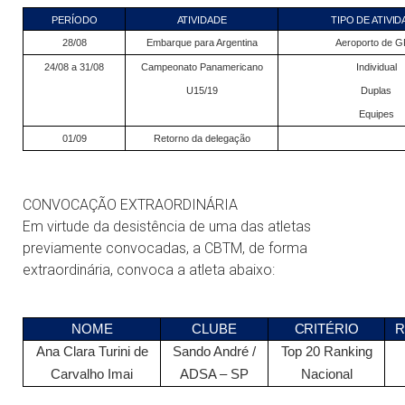
PERÍODO
ATIVIDADE
TIPO DE ATIVI
28/08
Embarque para Argentina
Aeroporto de 
24/08 a 31/08
Campeonato Panamericano
Individual
U15/19
Duplas
Equipes
01/09
Retorno da delegação
CONVOCAÇÃO EXTRAORDINÁRIA
Em virtude da desistência de uma das atletas
previamente convocadas, a CBTM, de forma
extraordinária, convoca a atleta abaixo:
NOME
CLUBE
CRITÉRIO
Ana Clara Turini de
Sando André /
Top 20 Ranking
Carvalho Imai
ADSA – SP
Nacional