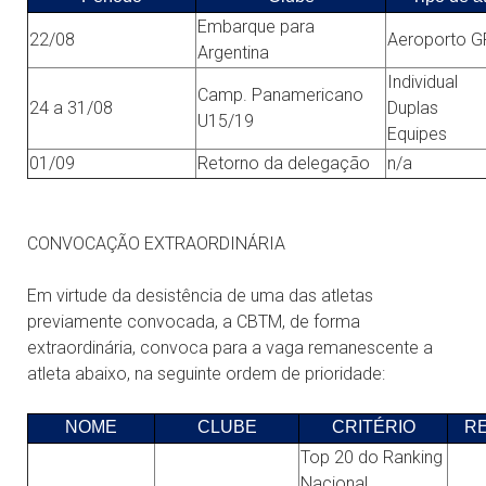
Embarque para
22/08
Aeroporto 
Argentina
Individual
Camp. Panamericano
24 a 31/08
Duplas
U15/19
Equipes
01/09
Retorno da delegação
n/a
CONVOCAÇÃO EXTRAORDINÁRIA
Em virtude da desistência de uma das atletas
previamente convocada, a CBTM, de forma
extraordinária, convoca para a vaga remanescente a
atleta abaixo, na seguinte ordem de prioridade:
NOME
CLUBE
CRITÉRIO
R
Top 20 do Ranking
Nacional