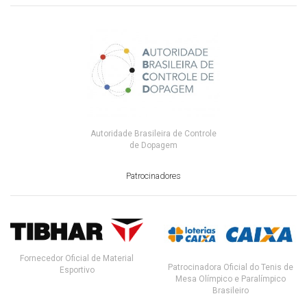
Autoridade Brasileira de Controle
de Dopagem
Patrocinadores
Fornecedor Oficial de Material
Patrocinadora Oficial do Tenis de
Esportivo
Mesa Olímpico e Paralímpico
Brasileiro