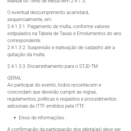
Manual do Tênis de Mesa item 2.4.1.3;
O eventual descumprimento acarretará,
sequencialmente, em:
2.4.1.3.1. Pagamento de multa, conforme valores
estipulados na Tabela de Taxas e Emolumentos do ano
correspondente.
2.4.1.3.2. Suspensão e inativação de cadastro até a
quitação da multa.
2.4.1.3.3. Encaminhamento para o STJD-TM.
GERAL
Ao participar do evento, todos reconhecem e
concordam que deverão cumprir as regras,
regulamentos, políticas e requisitos e procedimentos
adicionais da ITTF emitidos pela ITTF.
Envio de informações :
A confirmação da participação dos atleta(as) deve ser