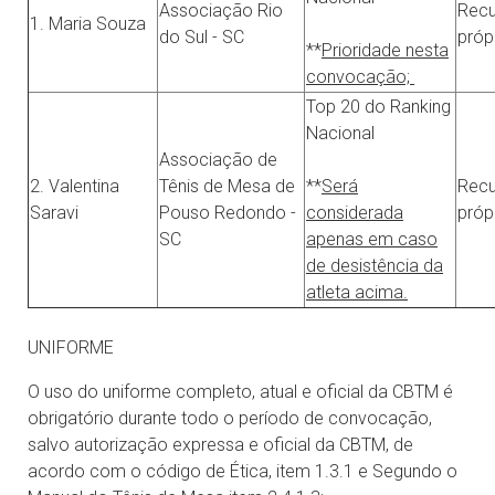
Associação Rio
Recu
1. Maria Souza
do Sul - SC
próp
**
Prioridade nesta
convocação;
Top 20 do Ranking
Nacional
Associação de
2. Valentina
Tênis de Mesa de
**
Será
Recu
Saravi
Pouso Redondo -
considerada
próp
SC
apenas em caso
de desistência da
atleta acima.
UNIFORME
O uso do uniforme completo, atual e oficial da CBTM é
obrigatório durante todo o período de convocação,
salvo autorização expressa e oficial da CBTM, de
acordo com o código de Ética, item 1.3.1 e Segundo o