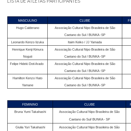
LISTA DE ATLETAS PARTICIPANTES
MASCULINO
CLUBE
F
Hugo Calderano
Associação Cultural Nipo Brasileira de São
Caetano do Sul / BUNKA -SP
Leonardo Kenzo Iizuka
Itaim Keiko / JJ Yamada
Henrique Kenji Kimura
Associação Cultural Nipo Brasileira de São
Noguti
Caetano do Sul / BUNKA -SP
Felipe Hideki Doti Arado
Associação Cultural Nipo Brasileira de São
Caetano do Sul / BUNKA -SP
Hamilton Kenzo Hato
Associação Cultural Nipo Brasileira de São
Yamane
Caetano do Sul / BUNKA -SP
FEMININO
CLUBE
Bruna Yumi Takahashi
Associação Cultural Nipo Brasileira de São
Caetano do Sul/ BUNKA - SP
Giulia Yuri Takahashi
Associação Cultural Nipo Brasileira de São