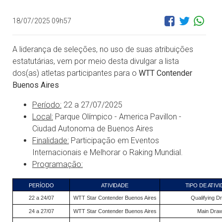
18/07/2025 09h57
A liderança de seleções, no uso de suas atribuições
estatutárias, vem por meio desta divulgar a lista
dos(as) atletas participantes para o
WTT Contender
Buenos Aires
Período:
22 a 27/07/2025
Local:
Parque Olímpico - America Pavillon -
Ciudad Autonoma de Buenos Aires
Finalidade:
Participação em Eventos
Internacionais e Melhorar o Raking Mundial.
Programação:
PERÍODO
ATIVIDADE
TIPO DE ATIV
22 a 24/07
WTT Star Contender Buenos Aires
Qualifying D
24 a 27/07
WTT Star Contender Buenos Aires
Main Dra