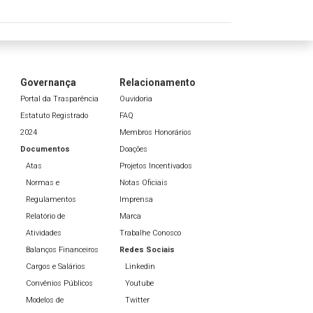
Governança
Relacionamento
Portal da Trasparência
Ouvidoria
Estatuto Registrado
FAQ
2024
Membros Honorários
Documentos
Doações
Atas
Projetos Incentivados
Normas e
Notas Oficiais
Regulamentos
Imprensa
Relatório de
Marca
Atividades
Trabalhe Conosco
Balanços Financeiros
Redes Sociais
Cargos e Salários
Linkedin
Convênios Públicos
Youtube
Modelos de
Twitter