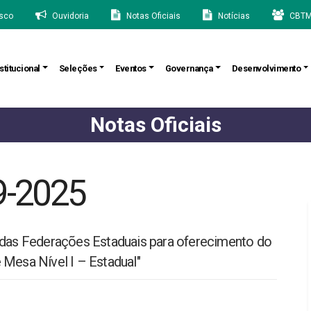
sco
Ouvidoria
Notas Oficiais
Notícias
CBTM
stitucional
Seleções
Eventos
Governança
Desenvolvimento
Notas Oficiais
9-2025
a das Federações Estaduais para oferecimento do
 Mesa Nível I – Estadual"