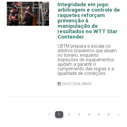
Integridade em jogo:
arbitragem e controle de
raquetes reforçam
prevenção à
manipulação de
resultados no WTT Star
Contender
CBTM prepara e escala os
árbitros brasileiros que atuam
no torneio, enquanto
inspeções de equipamentos
ajudam a garantir o
cumprimento das regras e a
igualdade de condições
24/07/2026 08h00
«
1
2
3
4
5
6
»