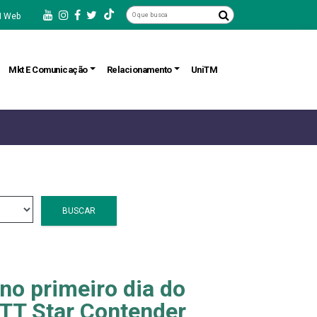
 Web
Mkt E Comunicação
Relacionamento
UniTM
BUSCAR
no primeiro dia do
WTT Star Contender