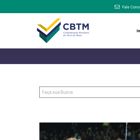
Fale Cono
In