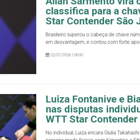
Allan Sarmento vira 
classifica para a ch
Star Contender São
Brasileiro superou o cabeça de chave númer
em desvantagem, e contou com forte apoio
22/07/2026 10h00
Luiza Fontanive e B
nas disputas individ
WTT Star Contender
No individual, Luiza encara Giulia Takahashi