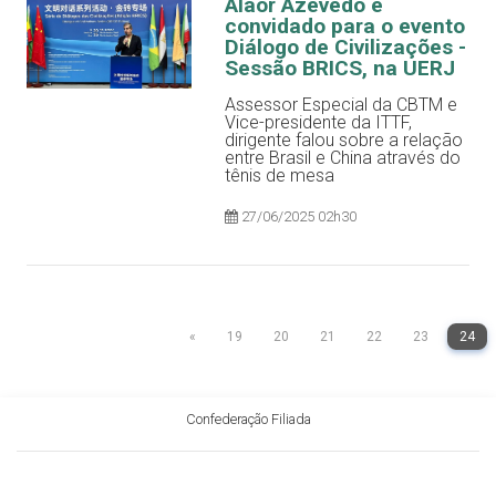
Alaor Azevedo é
convidado para o evento
Diálogo de Civilizações -
Sessão BRICS, na UERJ
Assessor Especial da CBTM e
Vice-presidente da ITTF,
dirigente falou sobre a relação
entre Brasil e China através do
tênis de mesa
27/06/2025 02h30
«
19
20
21
22
23
24
Confederação Filiada