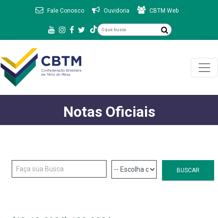
Fale Conosco
Ouvidoria
CBTM Web
Notas Oficiais
BUSCAR