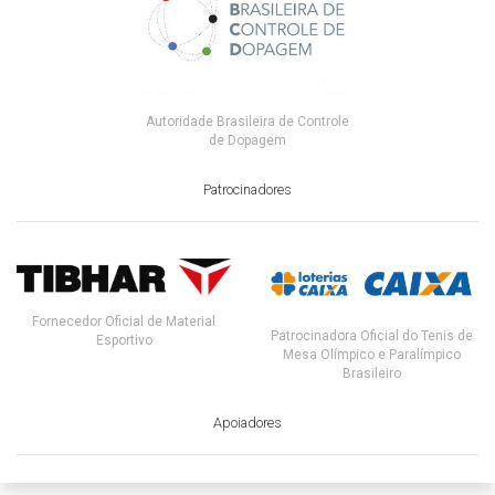
Autoridade Brasileira de Controle
de Dopagem
Patrocinadores
Fornecedor Oficial de Material
Patrocinadora Oficial do Tenis de
Esportivo
Mesa Olímpico e Paralímpico
Brasileiro
Apoiadores