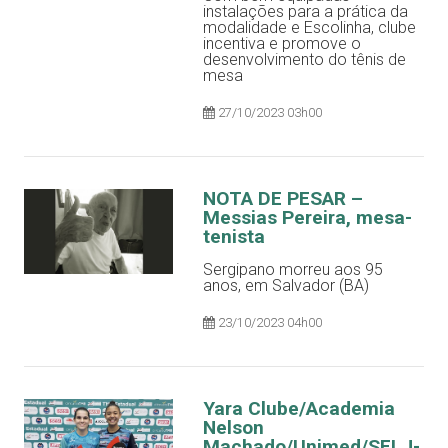
instalações para a prática da
modalidade e Escolinha, clube
incentiva e promove o
desenvolvimento do tênis de
mesa
27/10/2023 03h00
NOTA DE PESAR –
Messias Pereira, mesa-
tenista
Sergipano morreu aos 95
anos, em Salvador (BA)
23/10/2023 04h00
Yara Clube/Academia
Nelson
Machado/Unimed/SELJ-