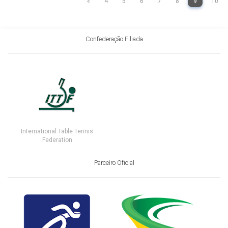
«
4
5
6
7
8
9
10
Confederação Filiada
International Table Tennis
Federation
Parceiro Oficial