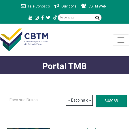
Fale Conosco
Ouvidoria
CBTM Web
Portal TMB
BUSCAR