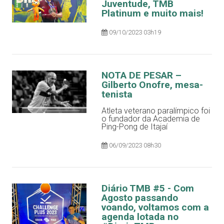
Juventude, TMB
Platinum e muito mais!
09/10/2023 03h19
NOTA DE PESAR –
Gilberto Onofre, mesa-
tenista
Atleta veterano paralímpico foi
o fundador da Academia de
Ping-Pong de Itajaí
06/09/2023 08h30
Diário TMB #5 - Com
Agosto passando
voando, voltamos com a
agenda lotada no