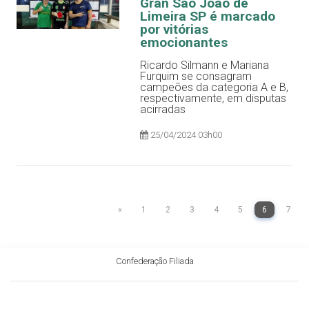
Gran São João de
Limeira SP é marcado
por vitórias
emocionantes
Ricardo Silmann e Mariana
Furquim se consagram
campeões da categoria A e B,
respectivamente, em disputas
acirradas
25/04/2024 03h00
«
1
2
3
4
5
6
7
Confederação Filiada